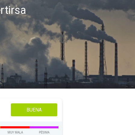
rtirsa
BUENA
MUY MALA
PÉSIMA