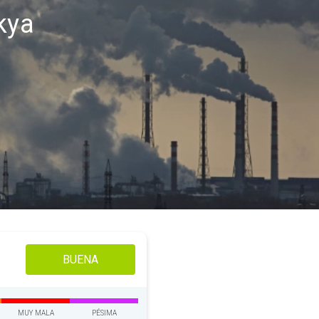
kya
BUENA
MUY MALA
PÉSIMA