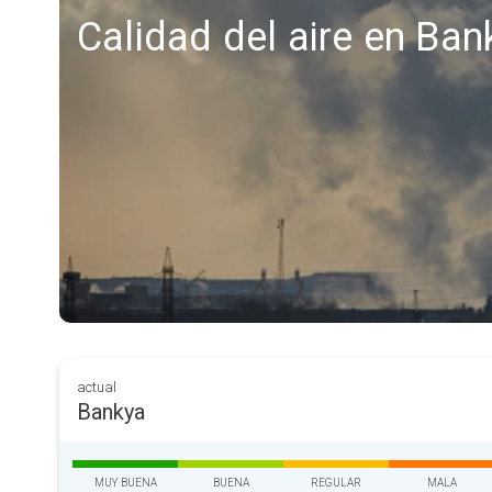
Calidad del aire en Ban
actual
Bankya
MUY BUENA
BUENA
REGULAR
MALA