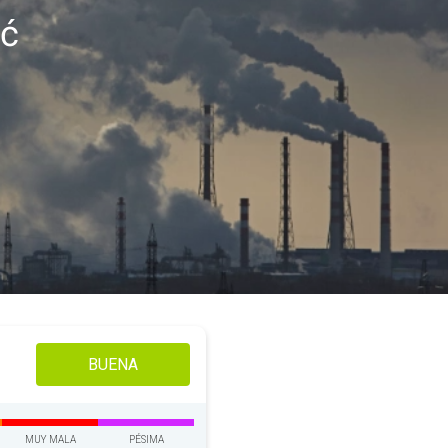
ać
BUENA
MUY MALA
PÉSIMA