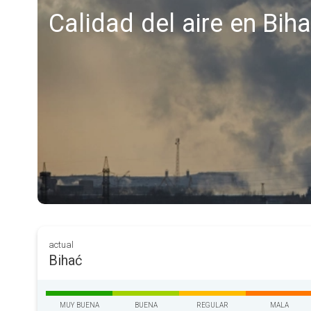
Calidad del aire en Bih
actual
Bihać
MUY BUENA
BUENA
REGULAR
MALA