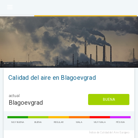
Calidad del aire en Blagoevgrad
actual
BUENA
Blagoevgrad
MUY BUENA
BUENA
REGULAR
MALA
MUY MALA
PÉSIMA
Índice de Calidad del Aire Europeo