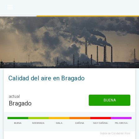
Calidad del aire en Bragado
actual
BUENA
Bragado
BUENA
MODERADA
MALA
DAÑINA
MUY DAÑINA
PELIGROSA
Índice de Calidad del Aire