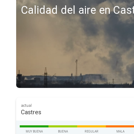
Calidad del aire en Cas
actual
Castres
MUY BUENA
BUENA
REGULAR
MALA