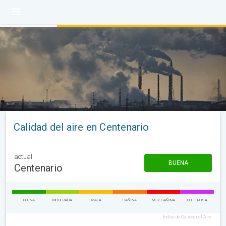
Calidad del aire en Centenario
actual
BUENA
Centenario
BUENA
MODERADA
MALA
DAÑINA
MUY DAÑINA
PELIGROSA
Índice de Calidad del Aire