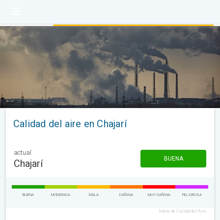
Calidad del aire en Chajarí
actual
BUENA
Chajarí
BUENA
MODERADA
MALA
DAÑINA
MUY DAÑINA
PELIGROSA
Índice de Calidad del Aire