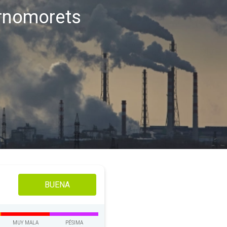
ernomorets
BUENA
MUY MALA
PÉSIMA