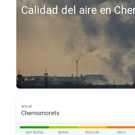
Calidad del aire en Ch
actual
Chernomorets
MUY BUENA
BUENA
REGULAR
MALA