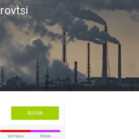
rovtsi
BUENA
MUY MALA
PÉSIMA