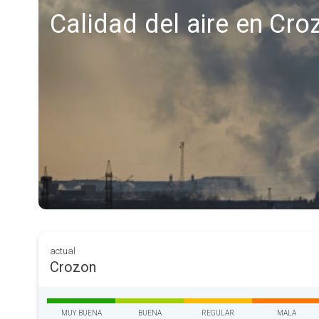
Calidad del aire en Cro
actual
Crozon
MUY BUENA
BUENA
REGULAR
MALA