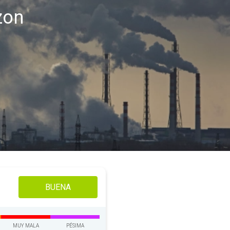
zon
BUENA
MUY MALA
PÉSIMA