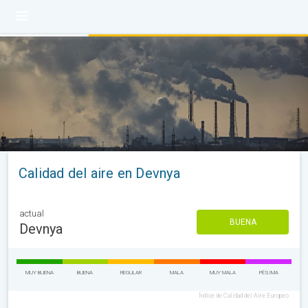
Calidad del aire en Devnya
actual
BUENA
Devnya
MUY BUENA
BUENA
REGULAR
MALA
MUY MALA
PÉSIMA
Índice de Calidad del Aire Europeo