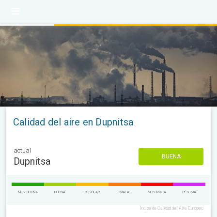
Calidad del aire en Dupnitsa
actual
BUENA
Dupnitsa
MUY BUENA
BUENA
REGULAR
MALA
MUY MALA
PÉSIMA
Índice de Calidad del Aire Europeo