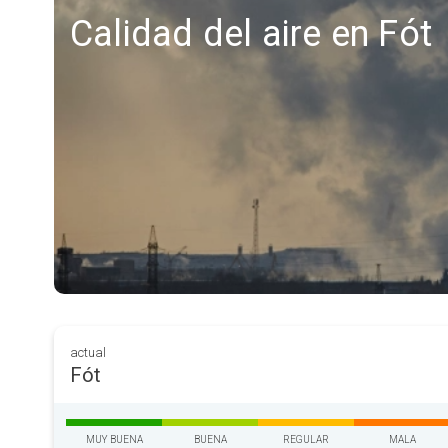
Calidad del aire en Fót
actual
Fót
MUY BUENA
BUENA
REGULAR
MALA