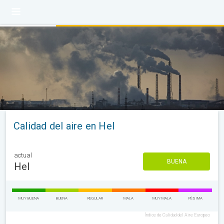
Calidad del aire en Hel
actual
BUENA
Hel
MUY BUENA
BUENA
REGULAR
MALA
MUY MALA
PÉSIMA
Índice de Calidad del Aire Europeo