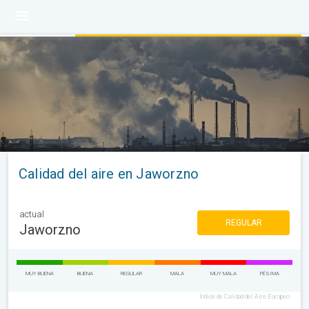
Calidad del aire en Jaworzno
actual
REGULAR
Jaworzno
MUY BUENA
BUENA
REGULAR
MALA
MUY MALA
PÉSIMA
Índice de Calidad del Aire Europeo