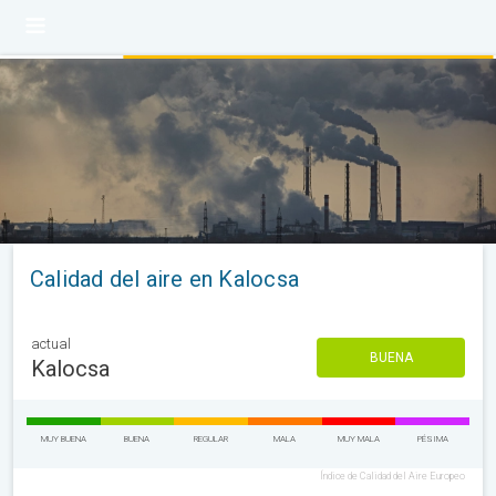
Calidad del aire en Kalocsa
actual
BUENA
Kalocsa
MUY BUENA
BUENA
REGULAR
MALA
MUY MALA
PÉSIMA
Índice de Calidad del Aire Europeo