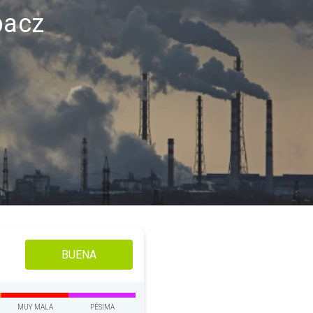
pacz
BUENA
MUY MALA
PÉSIMA