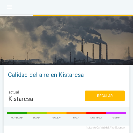
Calidad del aire en Kistarcsa
actual
REGULAR
Kistarcsa
MUY BUENA
BUENA
REGULAR
MALA
MUY MALA
PÉSIMA
Índice de Calidad del Aire Europeo