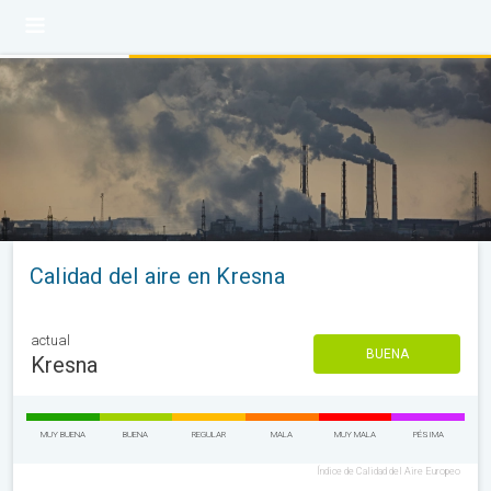
Calidad del aire en Kresna
actual
BUENA
Kresna
MUY BUENA
BUENA
REGULAR
MALA
MUY MALA
PÉSIMA
Índice de Calidad del Aire Europeo