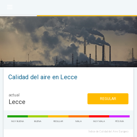
Calidad del aire en Lecce
actual
REGULAR
Lecce
MUY BUENA
BUENA
REGULAR
MALA
MUY MALA
PÉSIMA
Índice de Calidad del Aire Europeo