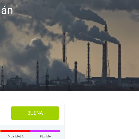
dán
BUENA
MUY MALA
PÉSIMA