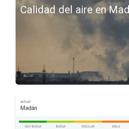
Calidad del aire en Ma
actual
Madán
MUY BUENA
BUENA
REGULAR
MALA