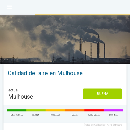
Calidad del aire en Mulhouse
actual
BUENA
Mulhouse
MUY BUENA
BUENA
REGULAR
MALA
MUY MALA
PÉSIMA
Índice de Calidad del Aire Europeo