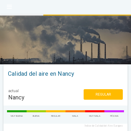
Calidad del aire en Nancy
actual
REGULAR
Nancy
MUY BUENA
BUENA
REGULAR
MALA
MUY MALA
PÉSIMA
Índice de Calidad del Aire Europeo