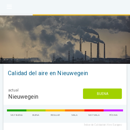
Calidad del aire en Nieuwegein
actual
BUENA
Nieuwegein
MUY BUENA
BUENA
REGULAR
MALA
MUY MALA
PÉSIMA
Índice de Calidad del Aire Europeo