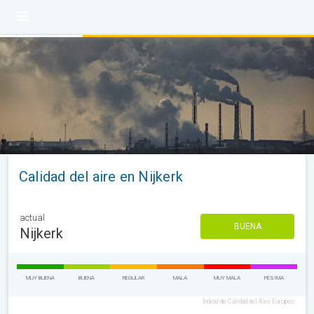
Calidad del aire en Nijkerk
actual
BUENA
Nijkerk
MUY BUENA
BUENA
REGULAR
MALA
MUY MALA
PÉSIMA
Índice de Calidad del Aire Europeo