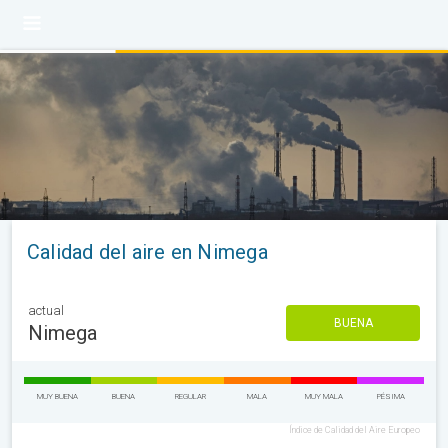
Calidad del aire en Nimega
actual
BUENA
Nimega
MUY BUENA
BUENA
REGULAR
MALA
MUY MALA
PÉSIMA
Índice de Calidad del Aire Europeo