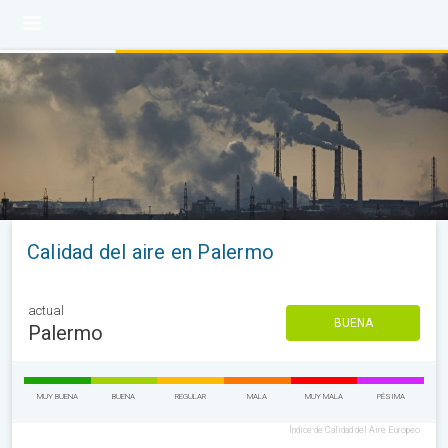
Calidad del aire en Palermo
actual
BUENA
Palermo
MUY BUENA
BUENA
REGULAR
MALA
MUY MALA
PÉSIMA
Índice de Calidad del Aire Europeo