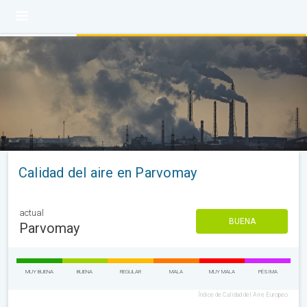
Calidad del aire en Parvomay
actual
BUENA
Parvomay
MUY BUENA
BUENA
REGULAR
MALA
MUY MALA
PÉSIMA
Índice de Calidad del Aire Europeo