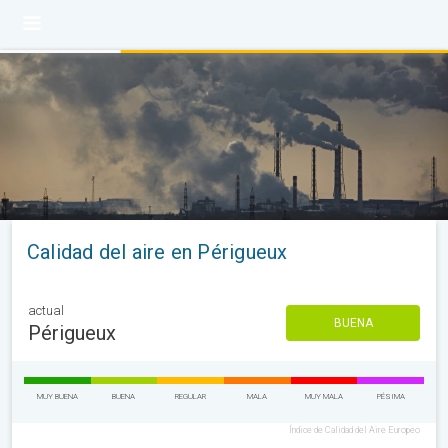
Calidad del aire en Périgueux
actual
BUENA
Périgueux
MUY BUENA
BUENA
REGULAR
MALA
MUY MALA
PÉSIMA
Índice de Calidad del Aire Europeo