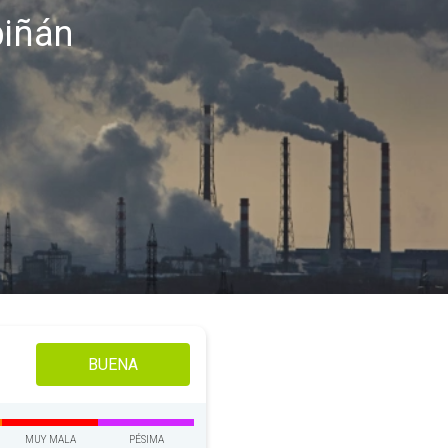
piñán
BUENA
MUY MALA
PÉSIMA