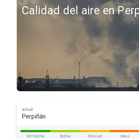
Calidad del aire en Per
actual
Perpiñán
MUY BUENA
BUENA
REGULAR
MALA