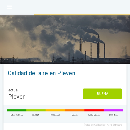
Calidad del aire en Pleven
actual
BUENA
Pleven
MUY BUENA
BUENA
REGULAR
MALA
MUY MALA
PÉSIMA
Índice de Calidad del Aire Europeo