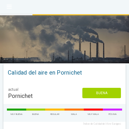
Calidad del aire en Pornichet
actual
BUENA
Pornichet
MUY BUENA
BUENA
REGULAR
MALA
MUY MALA
PÉSIMA
Índice de Calidad del Aire Europeo