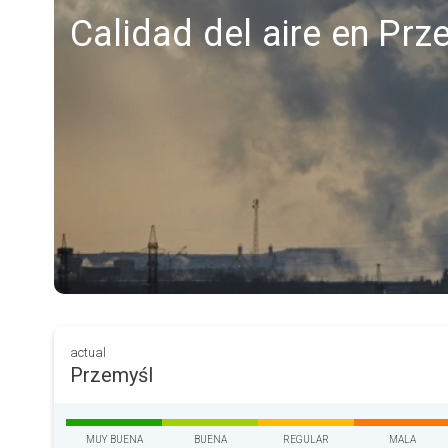
Calidad del aire en Prz
actual
Przemyśl
MUY BUENA
BUENA
REGULAR
MALA