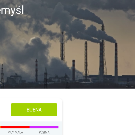
emyśl
BUENA
MUY MALA
PÉSIMA