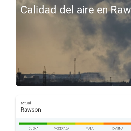
Calidad del aire en Ra
actual
Rawson
BUENA
MODERADA
MALA
DAÑINA