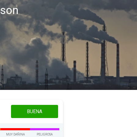
wson
BUENA
MUY DAÑINA
PELIGROSA