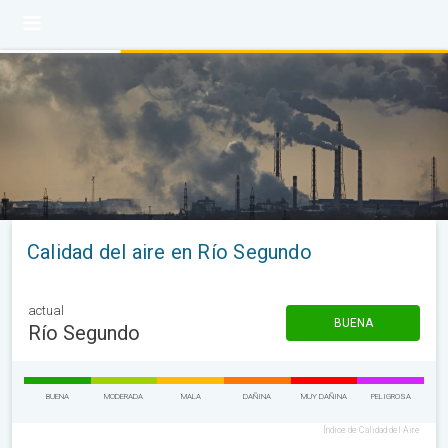
Calidad del aire en Río Segundo
actual
BUENA
Río Segundo
BUENA
MODERADA
MALA
DAÑINA
MUY DAÑINA
PELIGROSA
Índice de Calidad del Aire