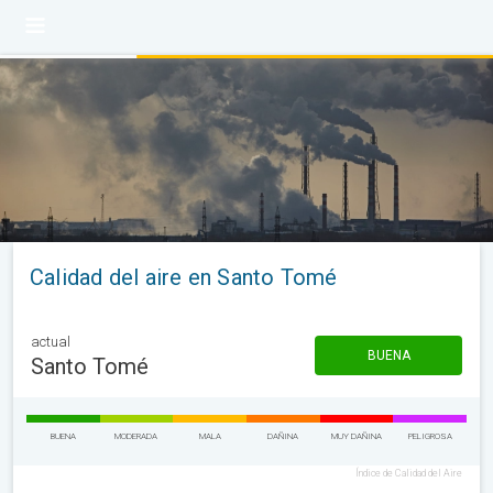
Calidad del aire en Santo Tomé
actual
BUENA
Santo Tomé
BUENA
MODERADA
MALA
DAÑINA
MUY DAÑINA
PELIGROSA
Índice de Calidad del Aire