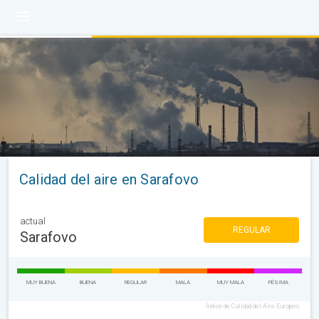
Calidad del aire en Sarafovo
actual
REGULAR
Sarafovo
MUY BUENA
BUENA
REGULAR
MALA
MUY MALA
PÉSIMA
Índice de Calidad del Aire Europeo