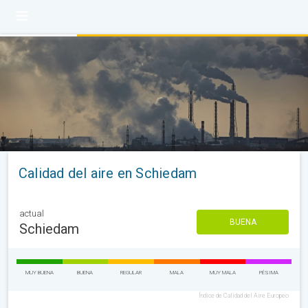
Calidad del aire en Schiedam
actual
BUENA
Schiedam
MUY BUENA
BUENA
REGULAR
MALA
MUY MALA
PÉSIMA
Índice de Calidad del Aire Europeo