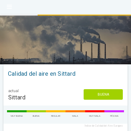
Calidad del aire en Sittard
actual
BUENA
Sittard
MUY BUENA
BUENA
REGULAR
MALA
MUY MALA
PÉSIMA
Índice de Calidad del Aire Europeo