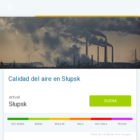
Calidad del aire en Słupsk
actual
BUENA
Słupsk
MUY BUENA
BUENA
REGULAR
MALA
MUY MALA
PÉSIMA
Índice de Calidad del Aire Europeo