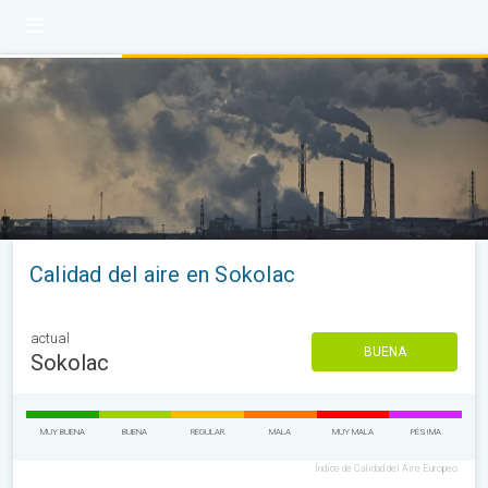
Calidad del aire en Sokolac
actual
BUENA
Sokolac
MUY BUENA
BUENA
REGULAR
MALA
MUY MALA
PÉSIMA
Índice de Calidad del Aire Europeo