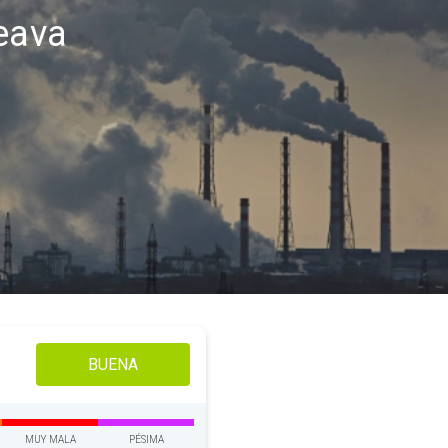
ceava
BUENA
MUY MALA
PÉSIMA