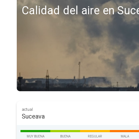
Calidad del aire en Su
actual
Suceava
MUY BUENA
BUENA
REGULAR
MALA