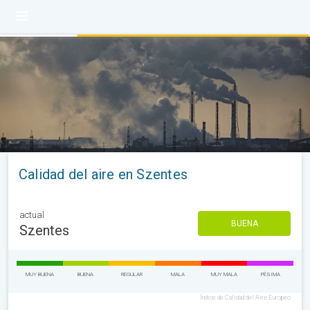
Calidad del aire en Szentes
actual
BUENA
Szentes
MUY BUENA
BUENA
REGULAR
MALA
MUY MALA
PÉSIMA
Índice de Calidad del Aire Europeo