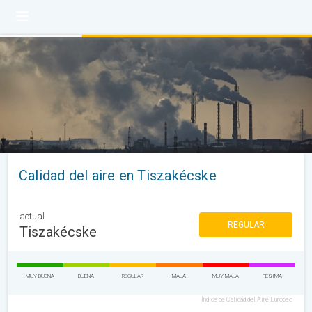
Calidad del aire en Tiszakécske
actual
REGULAR
Tiszakécske
MUY BUENA
BUENA
REGULAR
MALA
MUY MALA
PÉSIMA
Índice de Calidad del Aire Europeo