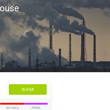
louse
BUENA
MUY MALA
PÉSIMA