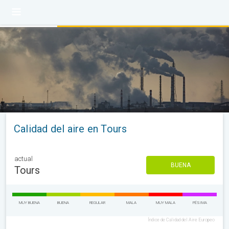
Calidad del aire en Tours
actual
BUENA
Tours
MUY BUENA
BUENA
REGULAR
MALA
MUY MALA
PÉSIMA
Índice de Calidad del Aire Europeo