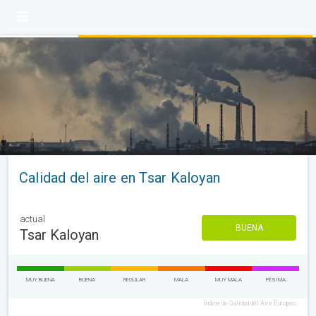
Calidad del aire en Tsar Kaloyan
actual
BUENA
Tsar Kaloyan
MUY BUENA
BUENA
REGULAR
MALA
MUY MALA
PÉSIMA
Índice de Calidad del Aire Europeo