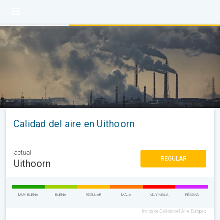
Calidad del aire en Uithoorn
actual
REGULAR
Uithoorn
MUY BUENA
BUENA
REGULAR
MALA
MUY MALA
PÉSIMA
Índice de Calidad del Aire Europeo