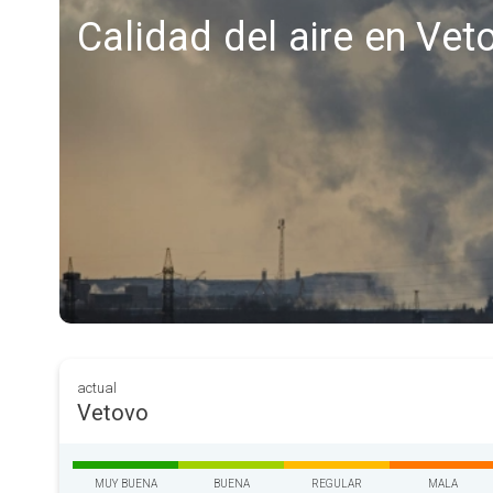
Calidad del aire en Vet
actual
Vetovo
MUY BUENA
BUENA
REGULAR
MALA