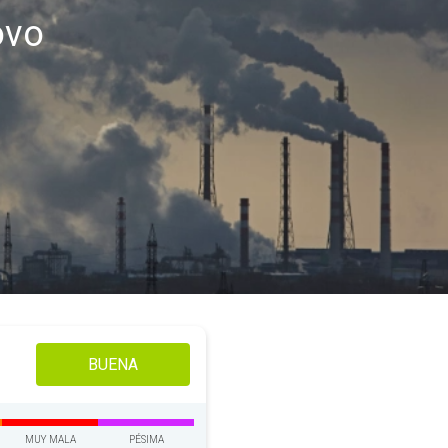
ovo
BUENA
MUY MALA
PÉSIMA